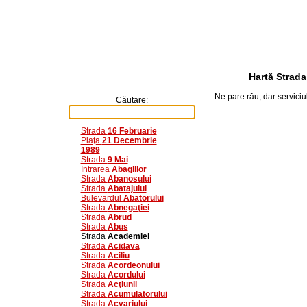
Hartă Strada
Ne pare rău, dar servici
Căutare:
Strada
16 Februarie
Piaţa
21 Decembrie
1989
Strada
9 Mai
Intrarea
Abagiilor
Strada
Abanosului
Strada
Abatajului
Bulevardul
Abatorului
Strada
Abnegaţiei
Strada
Abrud
Strada
Abus
Strada
Academiei
Strada
Acidava
Strada
Aciliu
Strada
Acordeonului
Strada
Acordului
Strada
Acţiunii
Strada
Acumulatorului
Strada
Acvariului