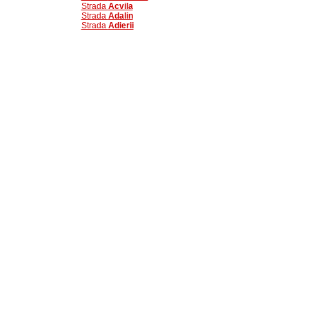
Strada
Acvila
Strada
Adalin
Strada
Adierii