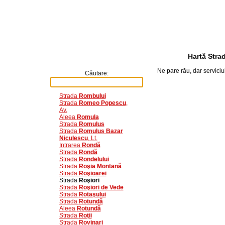
Hartă Stra
Ne pare rău, dar servici
Căutare:
Strada
Rombului
Strada
Romeo Popescu
,
Av.
Aleea
Romula
Strada
Romulus
Strada
Romulus Bazar
Niculescu
, Lt.
Intrarea
Rondă
Strada
Rondă
Strada
Rondelului
Strada
Roşia Montană
Strada
Roşioarei
Strada
Roşiori
Strada
Roşiori de Vede
Strada
Rotaşului
Strada
Rotundă
Aleea
Rotundă
Strada
Roţii
Strada
Rovinari