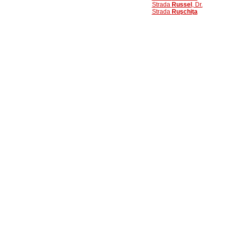
Strada
Russel
, Dr.
Strada
Ruşchiţa