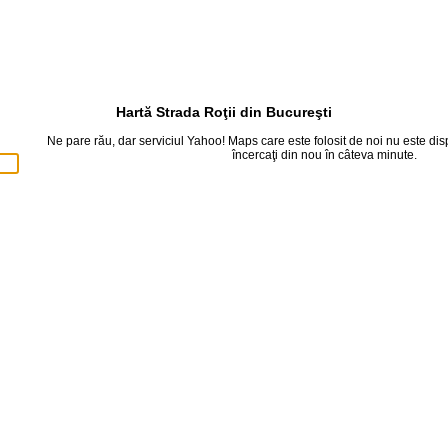
Hartă Strada Roţii din Bucureşti
Ne pare rău, dar serviciul Yahoo! Maps care este folosit de noi nu este d
încercaţi din nou în câteva minute.