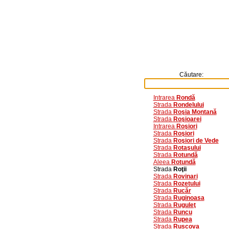
Căutare:
Intrarea
Rondă
Strada
Rondelului
Strada
Roşia Montană
Strada
Roşioarei
Intrarea
Roşiori
Strada
Roşiori
Strada
Roşiori de Vede
Strada
Rotaşului
Strada
Rotundă
Aleea
Rotundă
Strada
Roţii
Strada
Rovinari
Strada
Rozetului
Strada
Rucăr
Strada
Ruginoasa
Strada
Ruguleţ
Strada
Runcu
Strada
Rupea
Strada
Ruscova