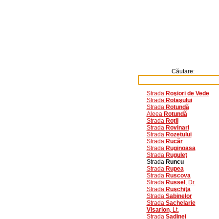
Căutare:
Strada
Roşiori de Vede
Strada
Rotaşului
Strada
Rotundă
Aleea
Rotundă
Strada
Roţii
Strada
Rovinari
Strada
Rozetului
Strada
Rucăr
Strada
Ruginoasa
Strada
Ruguleţ
Strada
Runcu
Strada
Rupea
Strada
Ruscova
Strada
Russel
, Dr.
Strada
Ruşchiţa
Strada
Sabinelor
Strada
Sachelarie
Visarion
, Lt.
Strada
Sadinei