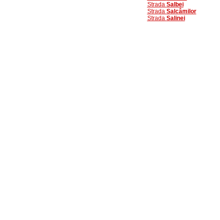
Strada
Salbei
Strada
Salcâmilor
Strada
Salinei